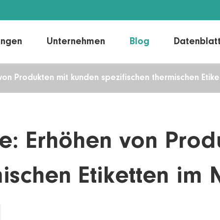
ungen
Unternehmen
Blog
Datenblat
 von Produkten mit kunden spezifischen thermischen Etik
Direkte thermische Kennzeichnung
Liner lose Etiketten
Thermisches Transfer etikett
ce: Erhöhen von Pro
Laser-/Tinten strahl etikett
mischen Etiketten im