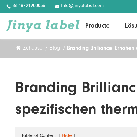
86-18721900056
Info@jinyalabel.com


Produkte
Lös
Branding Brilliance: Erhöhen
Zuhause
Blog
Variables Informations
papier
Grund papier
Grund film
Branding Brillian
Digitales Label
spezifischen ther
Pharmazeut ische Etiketten
Abwasch etiketten
Abnehmbare Etiketten
Table of Content
[
Hide
]