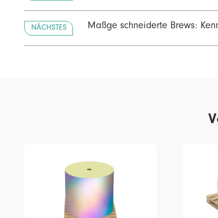
Maßge schneiderte Brews: Kennz
NÄCHSTES
V