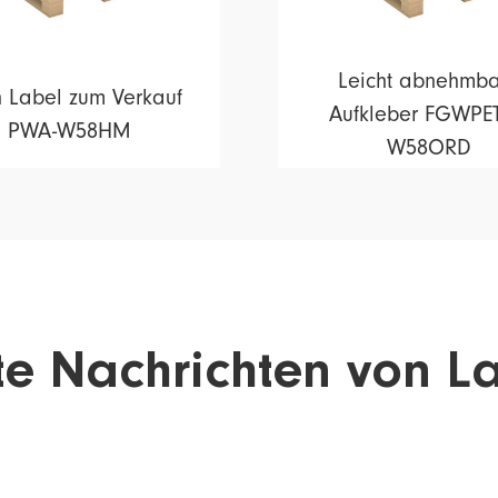
Leicht abnehmb
 Label zum Verkauf
Aufkleber FGWPET
PWA-W58HM
W58ORD
e Nachrichten von La