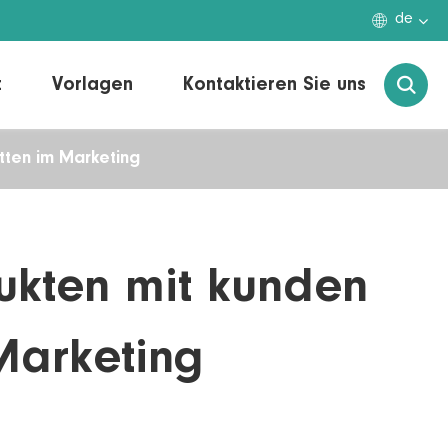

de
t
Vorlagen
Kontaktieren Sie uns

etten im Marketing
dukten mit kunden
 Marketing